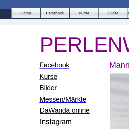
PERLE
N
Mann
Facebook
Kurse
Bilder
Messen/Märkte
DaWanda online
Insta
am
gr